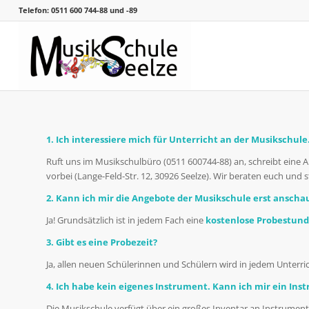
Telefon: 0511 600 744-88 und -89
1. Ich interessiere mich für Unterricht an der Musikschul
Ruft uns im Musikschulbüro (0511 600744-88) an, schreibt eine
vorbei (Lange-Feld-Str. 12, 30926 Seelze). Wir beraten euch und
2. Kann ich mir die Angebote der Musikschule erst ansc
Ja! Grundsätzlich ist in jedem Fach eine
kostenlose Probestun
3. Gibt es eine Probezeit?
Ja, allen neuen Schülerinnen und Schülern wird in jedem Unterri
4. Ich habe kein eigenes Instrument. Kann ich mir ein Ins
Die Musikschule verfügt über ein großes Inventar an Instrumen