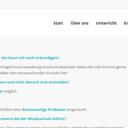
Start
Über uns
Unterricht
E
e. Wo kann ich mich erkundigen?
 Anfragenmail (verwaltung.musikschule@stadt-seelze.de) oder kommt gerne
 stellen den entsprechenden Kontakt her!
hauen und mich danach erst anmelden?
de
möglich.
chtsfach eine
dreimonatige Probezeit
eingeräumt.
trument bei der Musikschule leihen?
ten. Diese können gegen eine monatliche Leihgebühr ausgeliehen werden.